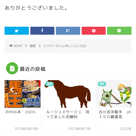
ありがとうございました。
HOME
競馬
シャワータイム中にこんにちは
最近の投稿
競馬
競馬
王のPOG本 2020-
ルージュメサージュ 待
古川吉洋騎手 JRA
21
ってました初勝利
５００勝達成
2020年4月23日
2021年8月17日
2020年3