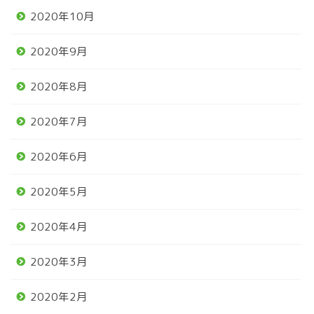
2020年10月
2020年9月
2020年8月
2020年7月
2020年6月
2020年5月
2020年4月
2020年3月
2020年2月