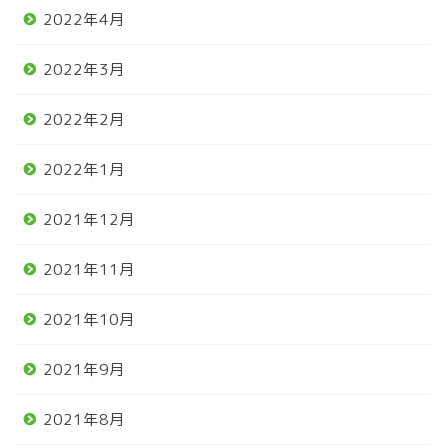
2022年4月
2022年3月
2022年2月
2022年1月
2021年12月
2021年11月
2021年10月
2021年9月
2021年8月