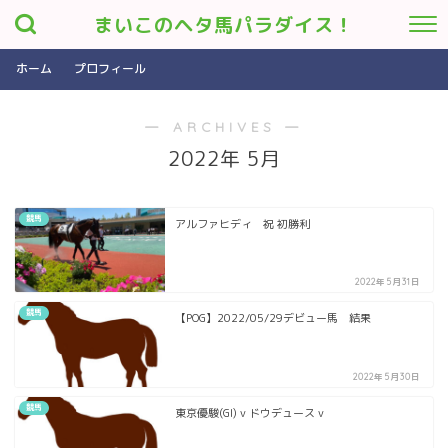
まいこのヘタ馬パラダイス！
ホーム
プロフィール
― ARCHIVES ―
2022年 5月
競馬
アルファヒディ 祝 初勝利
2022年5月31日
競馬
【POG】2022/05/29デビュー馬 結果
2022年5月30日
競馬
東京優駿(GI) v ドウデュース v