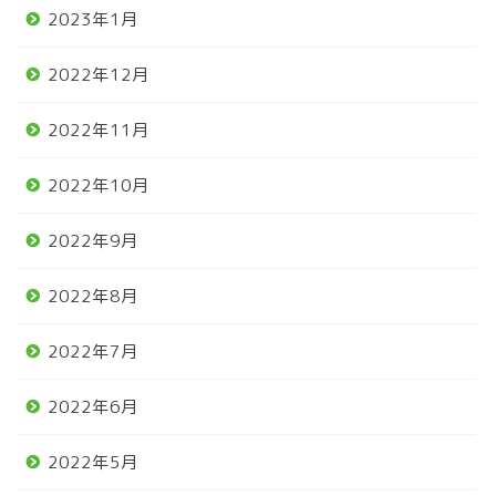
2023年1月
2022年12月
2022年11月
2022年10月
2022年9月
2022年8月
2022年7月
2022年6月
2022年5月