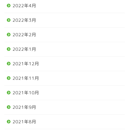
2022年4月
2022年3月
2022年2月
2022年1月
2021年12月
2021年11月
2021年10月
2021年9月
2021年8月