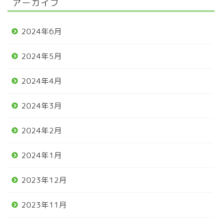
アーカイブ
2024年6月
2024年5月
2024年4月
2024年3月
2024年2月
2024年1月
2023年12月
2023年11月