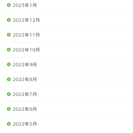
2023年1月
2022年12月
2022年11月
2022年10月
2022年9月
2022年8月
2022年7月
2022年6月
2022年5月