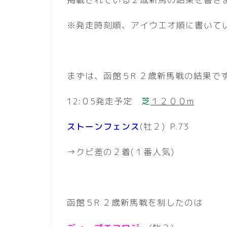
※発走時刻順、アイウエオ順に書いて
まずは、函館５R ２歳新馬戦の結果で
12:０5発走予定
芝
１２００m
ストーンフェンス
(牡２) P.73
→クビ差の２着(１番人気)
函館５R ２歳新馬戦を制したのは