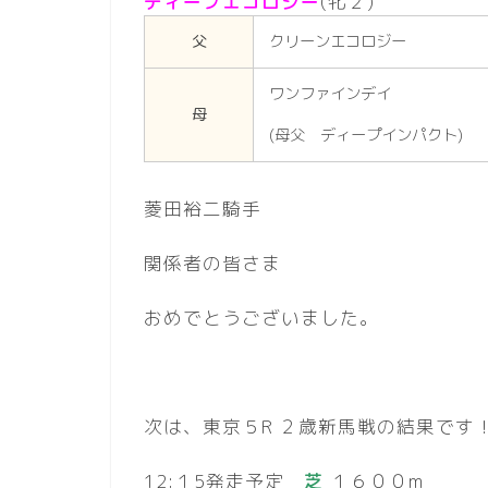
ディープエコロジー
(牝２)
父
クリーンエコロジー
ワンファインデイ
母
(母父 ディープインパクト)
菱田裕二騎手
関係者の皆さま
おめでとうございました。
次は、東京５R ２歳新馬戦の結果です
12:１5発走予定
芝
１６００m