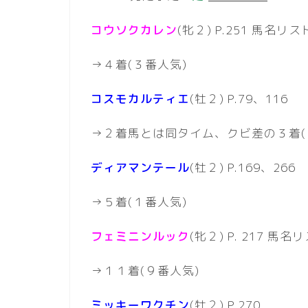
コウソクカレン
(牝２) P.251 馬名リス
→４着(３番人気)
コスモカルティエ
(牡２) P.79、116
→２着馬とは同タイム、クビ差の３着(
ディアマンテール
(牡２) P.169、266
→５着(１番人気)
フェミニンルック
(牝２) P. 217 馬名
→１１着(９番人気)
ミッキーワクチン
(牡２) P.270