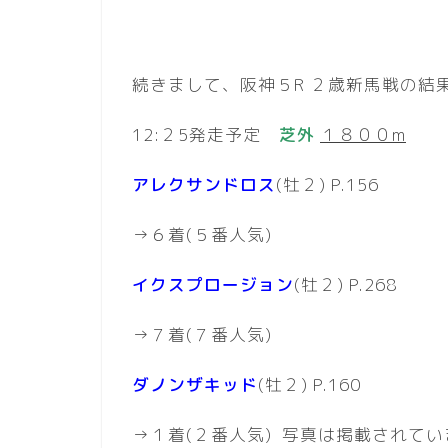
続きまして、阪神５R ２歳新馬戦の結
12:２5発走予定
芝外
１８００m
アレクサンドロス
(牡２) P.156
→６着(５番人気)
イクスプロージョン
(牡２) P.268
→７着(７番人気)
ダノンザキッド
(牡２) P.160
→１着(２番人気) 写真は掲載されて