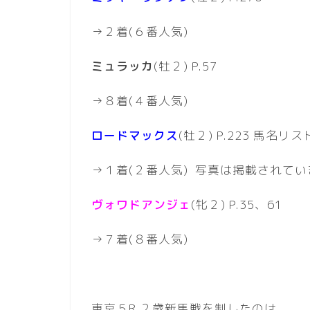
→２着(６番人気)
ミュラッカ
(牡２) P.57
→８着(４番人気)
ロードマックス
(牡２) P.223 馬名リス
→１着(２番人気) 写真は掲載されて
ヴォワドアンジェ
(牝２) P.35、61
→７着(８番人気)
東京５R ２歳新馬戦を制したのは