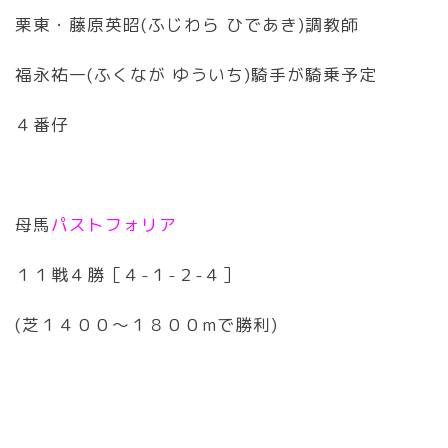
栗東・藤原英昭(ふじわら ひであき)調教師
福永祐一(ふくなが ゆういち)騎手が騎乗予定
４番仔
母馬
パストフォリア
１１戦４勝［４-１-２-４］
(芝１４００〜１８００mで勝利)