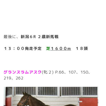
最後に、
新潟６R ２歳新馬戦
１３：００発走予定
芝
１６００m
１８頭
グランスラムアスク
(牝２) P.66、107、150、
219、262