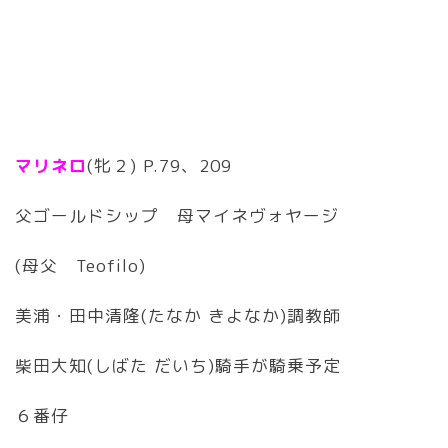
マリネロ
(牝２) P.79、209
父ゴールドシップ 母マイネヴォヤージ
(母父 Teofilo)
美浦・田中清隆(たなか きよなか)調教師
柴田大知(しばた だいち)騎手が騎乗予定
６番仔