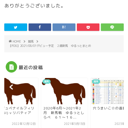
ありがとうございました。
HOME
競馬
【POG】2021/08/01デビュー予定 ２歳新馬 ゆるっとまとめ
最近の投稿
競馬
競馬
20年6月〜2021年2
穴うまいこ☆の遠吠え
阪神ジュベナイルフ
 新馬戦 ゆるっとし
ーズ(GI) v リバティ
 ６１〜１６...
イ...
2021年5月13日
2023年9月3日
2022年12