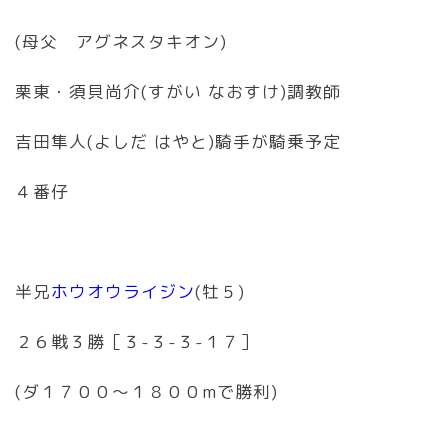
(母父 アグネスタキオン)
栗東・須貝尚介(すがい なおすけ)調教師
吉田隼人(よしだ はやと)騎手が騎乗予定
４番仔
半兄
ホウオウライジン
(牡５)
２６戦３勝［３-３-３-１７］
(ダ１７００〜１８００mで勝利)