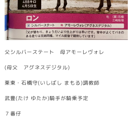
父シルバーステート 母アモーレヴォレ
(母父 アグネスデジタル)
栗東・石橋守(いしばし まもる)調教師
武豊(たけ ゆたか)騎手が騎乗予定
７番仔