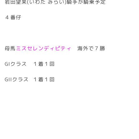
岩田望来(いわた みらい)騎手が騎乗予定
４番仔
母馬
ミスセレンディピティ
海外で７勝
GIクラス １着１回
GIIクラス １着１回