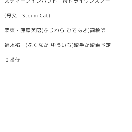
父ディープインパクト 母ドライヴンスノー
(母父 Storm Cat)
栗東・藤原英昭(ふじわら ひであき)調教師
福永祐一(ふくなが ゆういち)騎手が騎乗予定
２番仔