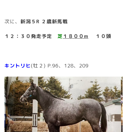
次に、
新潟５R ２歳新馬戦
１２：３０発走予定
芝
１８
００m
１０頭
キントリヒ
(牡２) P.96、128、209