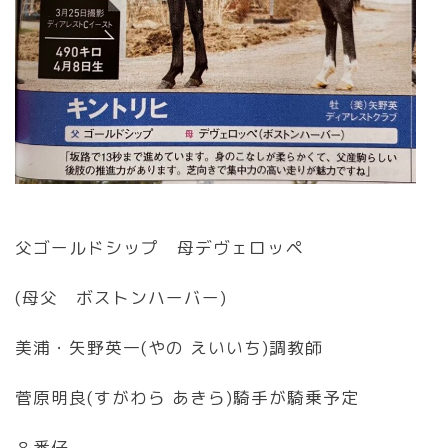
父ゴールドシップ 母デヴェロッペ
(母父 ボストンハーバー)
美浦・矢野英一(やの えいいち)調教師
菅原明良(すがわら あきら)騎手が騎乗予定
８番仔