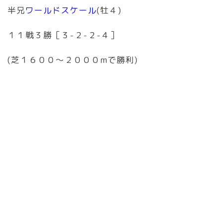
半兄
ワールドスケール
(牡４)
１１戦３勝［３-２-２-４］
(芝１６００〜２０００mで勝利)