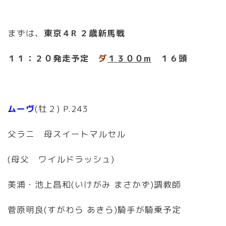
まずは、
東京４R ２歳新馬戦
１１：２０発走予定
ダ
１３００m
１６頭
ムーヴ
(牡２) P.243
父ラニ 母スイートマルセル
(母父 ワイルドラッシュ)
美浦・池上昌和(いけがみ まさかず)調教師
菅原明良(すがわら あきら)騎手が騎乗予定