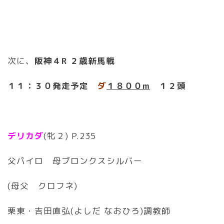
次に、
阪神４R ２歳新馬戦
１１
：３０発走予定
ダ
１８
００m
１２頭
デリカダ
(牝２) P.235
父パイロ 母ブロンクスシルバー
(母父 クロフネ)
栗東・吉田直弘(よしだ なおひろ)調教師