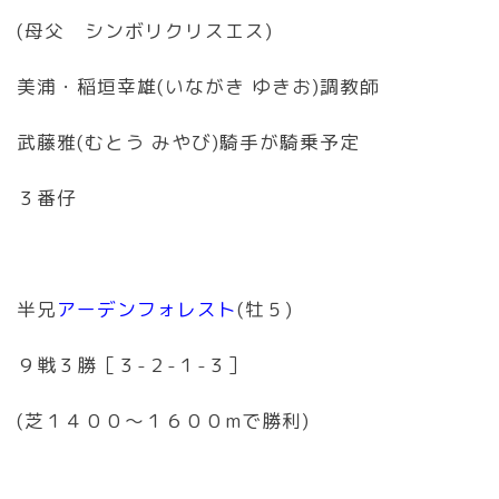
(母父 シンボリクリスエス)
美浦・稲垣幸雄(いながき ゆきお)調教師
武藤雅(むとう みやび)騎手が騎乗予定
３番仔
半兄
アーデンフォレスト
(牡５)
９戦３勝［３-２-１-３］
(芝１４００〜１６００mで勝利)