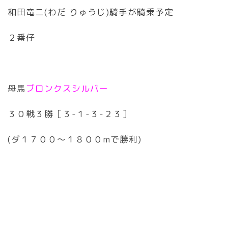
和田竜二(わだ りゅうじ)騎手が騎乗予定
２番仔
母馬
ブロンクスシルバー
３０戦３勝［３-１-３-２３］
(ダ１７００〜１８００mで勝利)