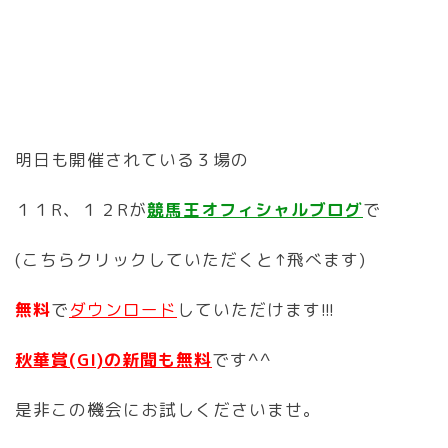
明日も開催されている３場の
１１R、１２Rが
競馬王オフィシャルブログ
で
(こちらクリックしていただくと↑飛べます)
無料
で
ダウンロード
していただけます!!!
秋華賞(GI)の新聞も無料
です^^
是非この機会にお試しくださいませ。