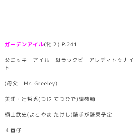
ガーデンアイル
(牝２) P.241
父ミッキーアイル 母ラックビーアレディトゥナイ
ト
(母父 Mr. Greeley)
美浦・辻哲秀(つじ てつひで)調教師
横山武史(よこやま たけし)騎手が騎乗予定
４番仔