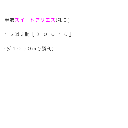
半姉
スイートアリエス
(牝３)
１２戦２勝［２-０-０-１０］
(ダ１０００mで勝利)