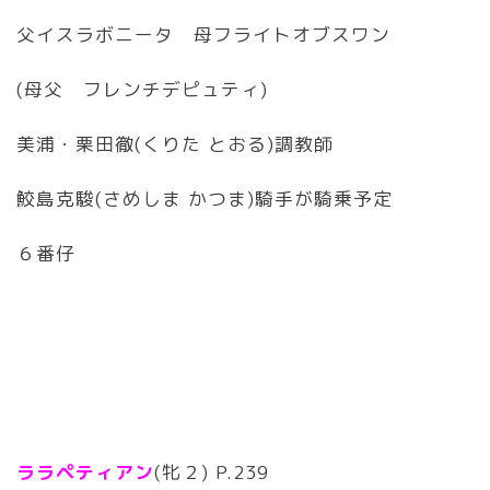
父イスラボニータ 母フライトオブスワン
(母父 フレンチデピュティ)
美浦・栗田徹(くりた とおる)調教師
鮫島克駿(さめしま かつま)騎手が騎乗予定
６番仔
ララペティアン
(牝２) P.239