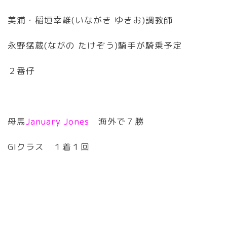
美浦・稲垣幸雄(いながき ゆきお)調教師
永野猛蔵(ながの たけぞう)騎手が騎乗予定
２番仔
母馬
January Jones
海外で７勝
GIクラス １着１回