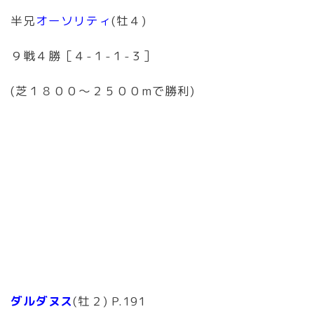
半兄
オーソリティ
(牡４)
９戦４勝［４-１-１-３］
(芝１８００〜２５００mで勝利)
ダルダヌス
(牡２) P.191