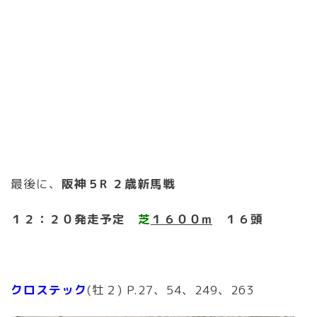
最後に、
阪神５R ２歳新馬戦
１２：２０発走予定
芝
１６００m
１６頭
クロステック
(牡２) P.27、54、249、263