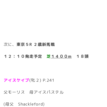
次に、
東京５R ２歳新馬戦
１２：１０発走予定
芝
１４００m
１８頭
アイスケイブ
(牝２) P.241
父モーリス 母アイスパステル
(母父 Shackleford)