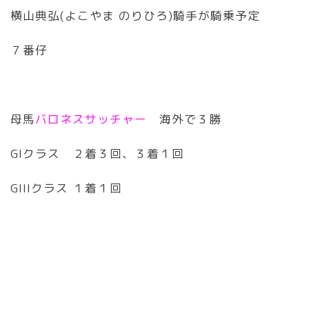
横山典弘(よこやま のりひろ)騎手が騎乗予定
７番仔
母馬
バロネスサッチャー
海外で３勝
GIクラス ２着３回、３着１回
GIIIクラス １着１回