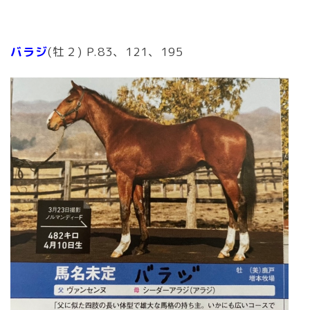
バラジ
(牡２) P.83、121、195