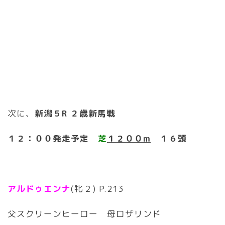
次に、
新潟５R ２歳新馬戦
１２：００発走予定
芝
１２００m
１６頭
アルドゥエンナ
(牝２) P.213
父スクリーンヒーロー 母ロザリンド