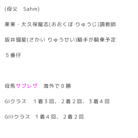
(母父 Sahm)
栗東・大久保龍志(おおくぼ りゅうじ)調教師
坂井瑠星(さかい りゅうせい)騎手が騎乗予定
５番仔
母馬
サプレザ
海外で８勝
GIクラス １着３回、２着２回、３着４回
GIIIクラス １着４回、２着２回