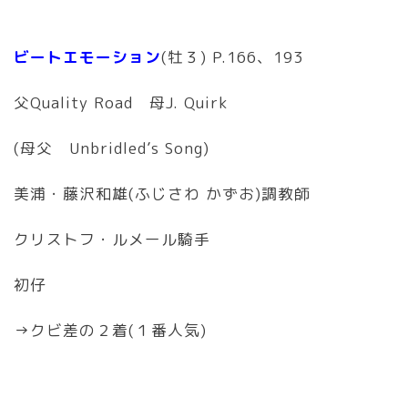
ビートエモーション
(牡３) P.166、193
父Quality Road 母J. Quirk
(母父 Unbridled’s Song)
美浦・藤沢和雄(ふじさわ かずお)調教師
クリストフ・ルメール騎手
初仔
→クビ差の２着(１番人気)