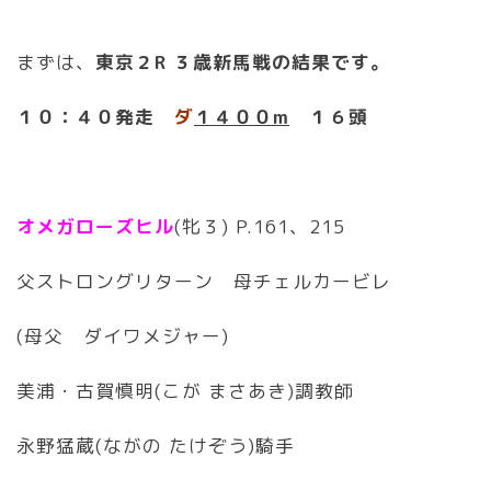
まずは、
東京２R ３歳新馬戦の結果です。
１０：４０発走
ダ
１４００m
１６頭
オメガローズヒル
(牝３) P.161、215
父ストロングリターン 母チェルカービレ
(母父 ダイワメジャー)
美浦・古賀慎明(こが まさあき)調教師
永野猛蔵(ながの たけぞう)騎手