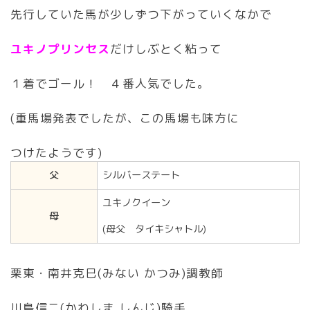
先行していた馬が少しずつ下がっていくなかで
ユキノプリンセス
だけしぶとく粘って
１着でゴール！ ４番人気でした。
(重馬場発表でしたが、この馬場も味方に
つけたようです)
父
シルバーステート
ユキノクイーン
母
(母父 タイキシャトル)
栗東・南井克巳(みない かつみ)調教師
川島信二(かわしま しんじ)騎手