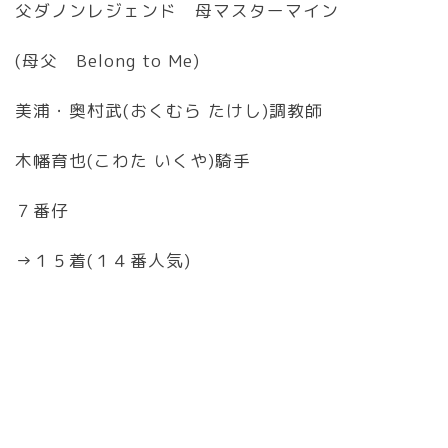
父ダノンレジェンド 母マスターマイン
(母父 Belong to Me)
美浦・奥村武(おくむら たけし)調教師
木幡育也(こわた いくや)騎手
７番仔
→１５着(１４番人気)