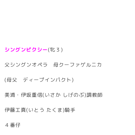
シングンピクシー
(牝３)
父シングンオペラ 母クーファゲルニカ
(母父 ディープインパクト)
美浦・伊坂重信(いさか しげのぶ)調教師
伊藤工真(いとう たくま)騎手
４番仔