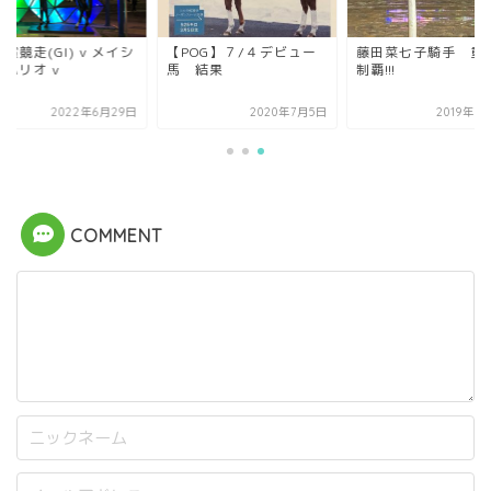
賞競走(GI) v メイシ
【POG】７/４デビュー
藤田菜七子騎手 重
ウハリオ v
馬 結果
制覇!!!
2022年6月29日
2020年7月5日
2019年1
COMMENT