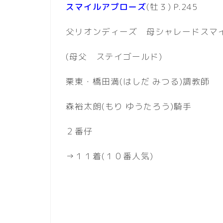
スマイルアプローズ
(牡３) P.245
父リオンディーズ 母シャレードスマ
(母父 ステイゴールド)
栗東・橋田満(はしだ みつる)調教師
森裕太朗(もり ゆうたろう)騎手
２番仔
→１１着(１０番人気)