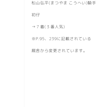
松山弘平(まつやま こうへい)騎手
初仔
→７着(３番人気)
※P.95、239に記載されている
厩舎から変更されています。