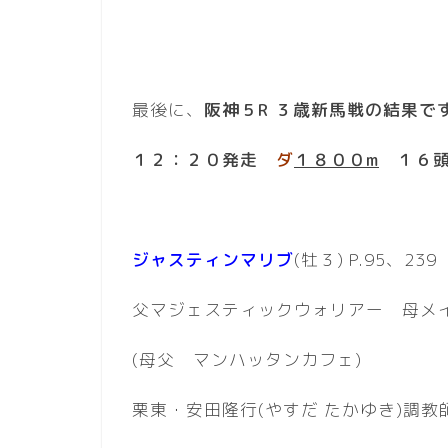
最後に、
阪神５R ３歳新馬戦の結果で
１２：２０発走
ダ
１８００m
１６
ジャスティンマリブ
(牡３) P.95、239
父マジェスティックウォリアー 母メ
(母父 マンハッタンカフェ)
栗東・安田隆行(やすだ たかゆき)調教