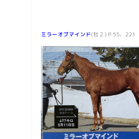
ミラーオブマインド
(牡２) P.55、221