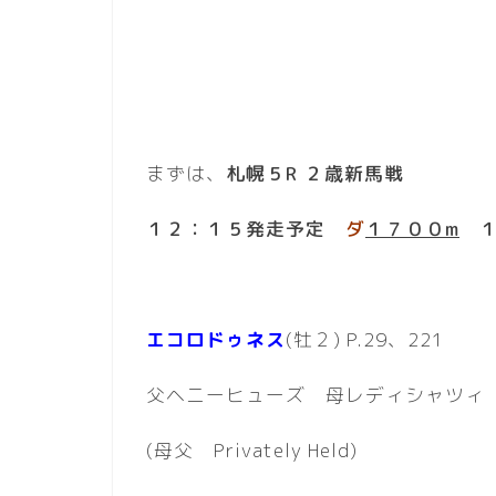
まずは、
札幌５R ２歳新馬戦
１２：１５発走予定
ダ
１７００m
１
エコロドゥネス
(牡２) P.29、221
父ヘニーヒューズ 母レディシャツィ
(母父 Privately Held)