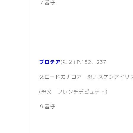
７番仔
プロテア
(牡２) P.152、237
父ロードカナロア 母ナスケンアイリ
(母父 フレンチデピュティ)
９番仔