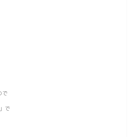
。
ので
」で