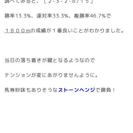
調べてみると、［２-３-２-８/１５］
勝率13.3%、連対率33.3%、複勝率46.7%で
１８００m
の成績が１番良いことがわかりました。
当日の落ち着きが鍵となるようなので
テンションが変にあがりませんように。
馬券妙味もありそうな
ストーンヘンジ
で勝負！