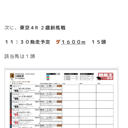
次に、
東京４R ２歳新馬戦
１１：３０
発走予定
ダ
１６００m
１５頭
該当馬は１頭