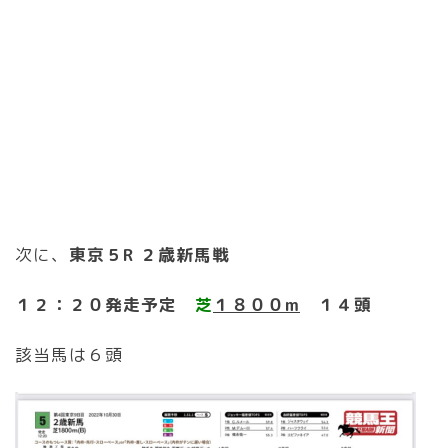
次に、
東京５R ２歳新馬戦
１２：２０
発走予定
芝
１８００m
１４頭
該当馬は６頭