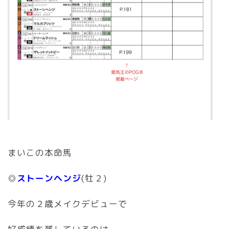
まいこの本命馬
◎
ストーンヘンジ
(牡２)
今年の２歳メイクデビューで