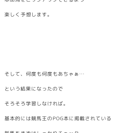
楽しく予想します。
そして、何度も何度もあちゃぁ…
という結果になったので
そろそろ学習しなければ。
基本的には競馬王のPOG本に掲載されている