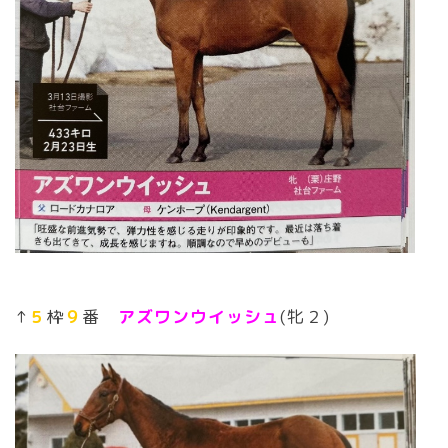
↑
５
枠
９
番
アズワンウイッシュ
(牝２)