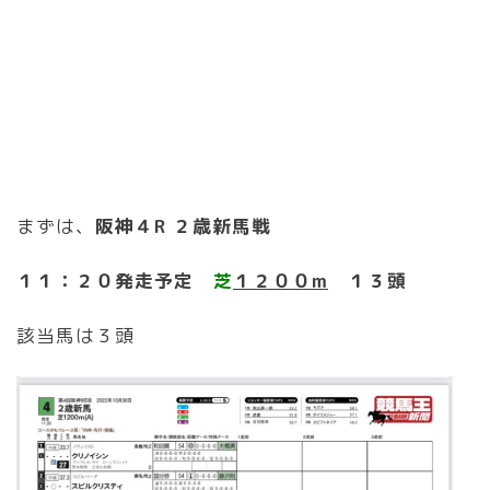
まずは、
阪神４R ２歳新馬戦
１１：２０発走予定
芝
１２００m
１３頭
該当馬は３頭