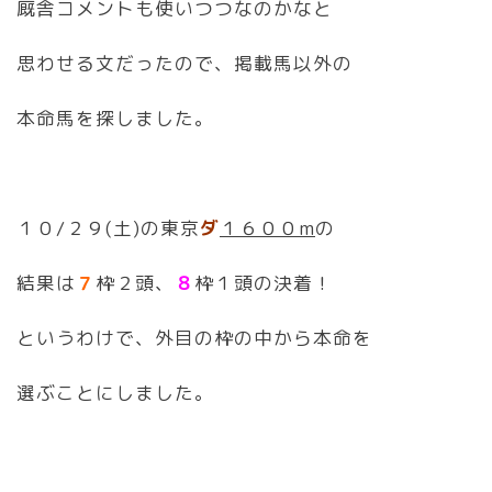
厩舎コメントも使いつつなのかなと
思わせる文だったので、掲載馬以外の
本命馬を探しました。
１０/２９(土)の東京
ダ
１６００m
の
結果は
７
枠２頭、
８
枠１頭の決着！
というわけで、外目の枠の中から本命を
選ぶことにしました。