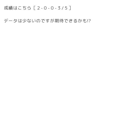
成績はこちら［２-０-０-３/５］
データは少ないのですが期待できるかも!?