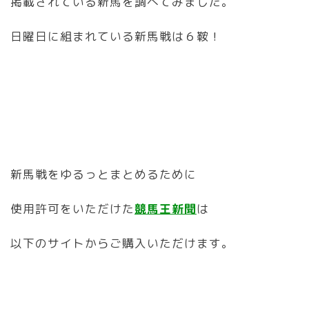
掲載されている新馬を調べてみました。
日曜日に組まれている新馬戦は６鞍！
新馬戦をゆるっとまとめるために
使用許可をいただけた
競馬王新聞
は
以下のサイトからご購入いただけます。