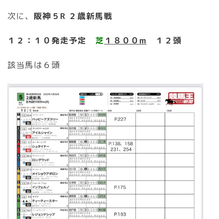
次に、
阪神５R ２歳新馬戦
１２：１０
発走予定
芝
１８００m
１２頭
該当馬は６頭