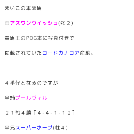
まいこの本命馬
◎
アズワンウイッシュ
(牝２)
競馬王のPOG本に写真付きで
掲載されていた
ロードカナロア
産駒。
４番仔となるのですが
半姉
プールヴィル
２１戦４勝［４-４-１-１２］
半兄
スーパーホープ
(牡４)