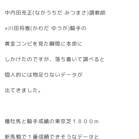
中内田充正(なかうちだ みつまさ)調教師
×川田将雅(かわだ ゆうが)騎手の
黄金コンビを見た瞬間に本命に
しかけたのですが、落ち着いて調べると
個人的には物足りないデータが
出てきました。
種牡馬と騎手成績の東京芝１８００m
新馬戦で１番信頼できそうなデータと