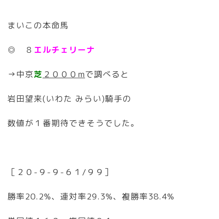
まいこの本命馬
◎ ８
エルチェリーナ
→中京
芝
２０００m
で調べると
岩田望来(いわた みらい)騎手の
数値が１番期待できそうでした。
［２０-９-９-６１/９９］
勝率20.2%、連対率29.3%、複勝率38.4%