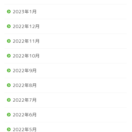
2023年1月
2022年12月
2022年11月
2022年10月
2022年9月
2022年8月
2022年7月
2022年6月
2022年5月