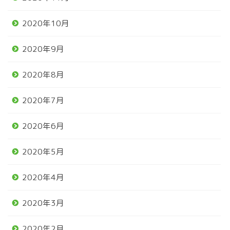
2020年10月
2020年9月
2020年8月
2020年7月
2020年6月
2020年5月
2020年4月
2020年3月
2020年2月