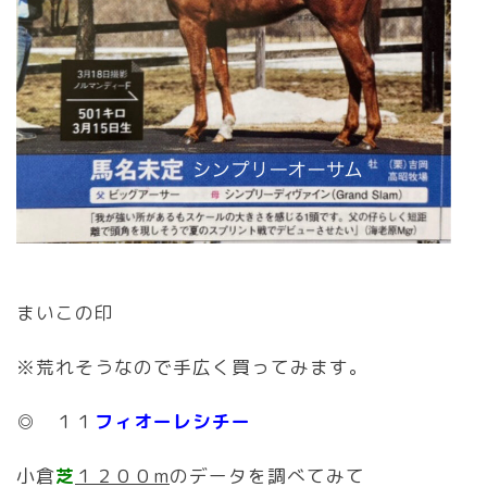
まいこの印
※荒れそうなので手広く買ってみます。
◎ １１
フィオーレシチー
小倉
芝
１２００m
のデータを調べてみて