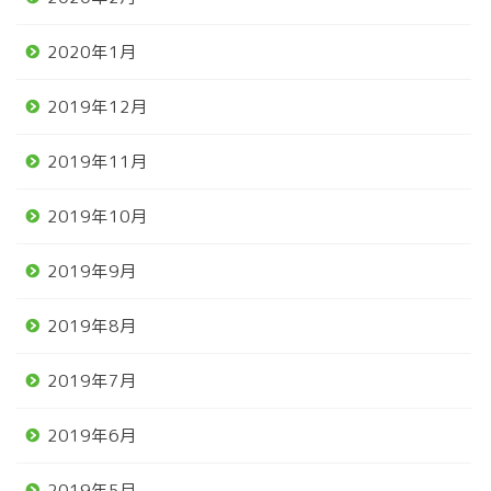
2020年1月
2019年12月
2019年11月
2019年10月
2019年9月
2019年8月
2019年7月
2019年6月
2019年5月