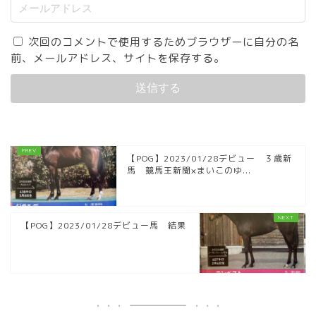
次回のコメントで使用するためブラウザーに自分の名
前、メールアドレス、サイトを保存する。
【POG】2023/01/28デビュー ３歳新
馬 競馬王新聞×まいこのゆ...
【POG】2023/01/28デビュー馬 結果