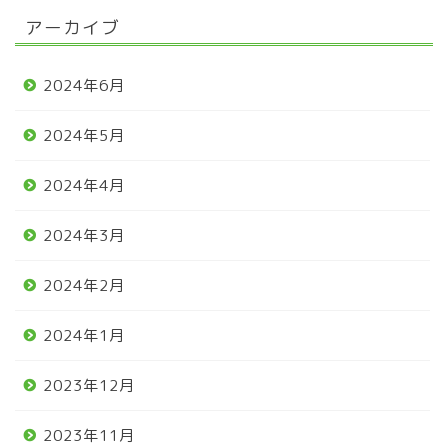
アーカイブ
2024年6月
2024年5月
2024年4月
2024年3月
2024年2月
2024年1月
2023年12月
2023年11月