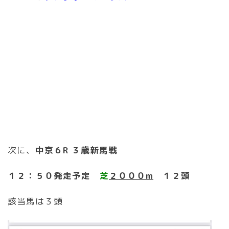
次に、
中京６R ３歳新馬戦
１２：５０
発走予定
芝
２０００m
１２頭
該当馬は３頭