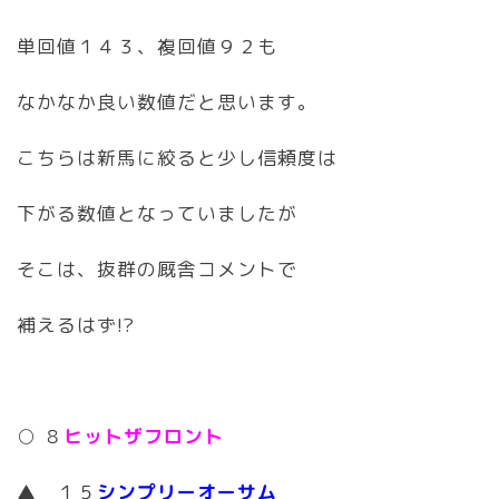
単回値１４３、複回値９２も
なかなか良い数値だと思います。
こちらは新馬に絞ると少し信頼度は
下がる数値となっていましたが
そこは、抜群の厩舎コメントで
補えるはず!?
○ ８
ヒットザフロント
▲ １５
シンプリーオーサム