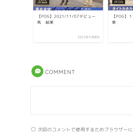
【POG】2021/11/07デビュー
【POG】
馬 結果
果
パスの日編
2019年7月21日
2021年11月8日
COMMENT
次回のコメントで使用するためブラウザーに