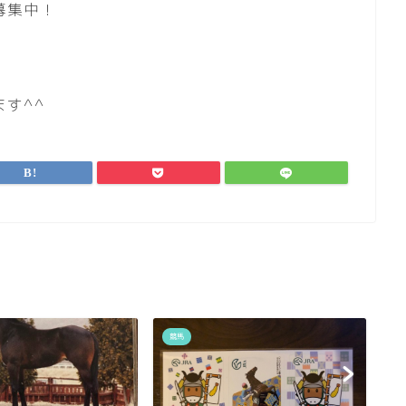
募集中！
す^^
競馬
競