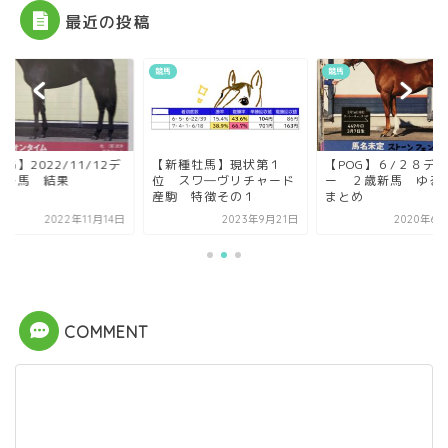
最近の投稿
競馬
競馬
OG】2022/11/12デ
【新種牡馬】現状第１
【POG】６/２８デ
ュー馬 結果
位 スワ―ヴリチャード
ー ２歳新馬 ゆる
産駒 特徴その１
まとめ
2022年11月14日
2023年9月21日
2020年6月
COMMENT