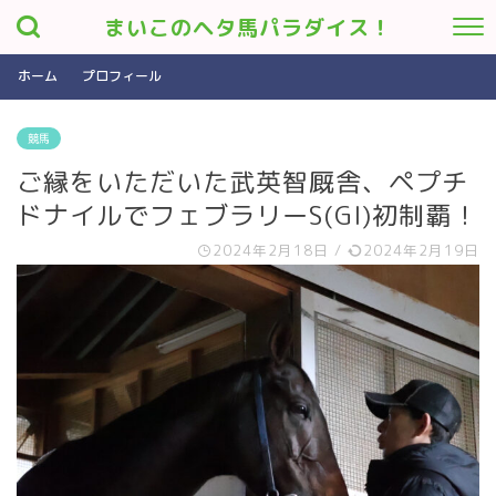
まいこのヘタ馬パラダイス！
ホーム
プロフィール
競馬
ご縁をいただいた武英智厩舎、ペプチ
ドナイルでフェブラリーS(GI)初制覇！
2024年2月18日
/
2024年2月19日