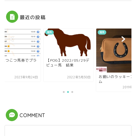
最近の投稿
競馬
競馬
いこつこつ馬券でプラ
【POG】2022/05/29デ
へ
ビュー馬 結果
お揃いのラッキーア
2023年9月24日
2022年5月30日
ム
2019年
COMMENT