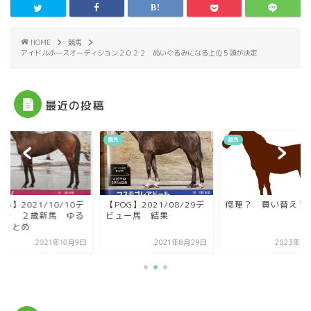
HOME
競馬
アイドルホースオーディション２０２２ ぬいぐるみになる上位５頭が決定
最近の投稿
競馬
競馬
OG】2021/10/10デ
【POG】2021/08/29デ
修理？ 買い替え？
ュー ２歳新馬 ゆる
ビュー馬 結果
とまとめ
2021年10月9日
2021年8月29日
2023年6