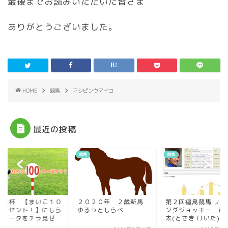
最後までお読みいただいた皆さま
ありがとうございました。
HOME
競馬
アシピンウマイコ
最近の投稿
競馬
競馬
山金杯 【まいこ１０
２０２０年 ２歳新馬
第２回福島競馬 リー
パーセント！】にしら
ゆるっとしらべ
ングジョッキー 戸
たデータをチラ見せ
太(とさき けいた)...
.