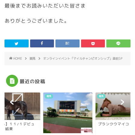
最後までお読みいただいた皆さま
ありがとうございました。
HOME
競馬
オンラインイベント「マイルチャンピオンシップ」直前SP
最近の投稿
競馬
競馬
POG】１１/１デビュ
プランクウマイコ
馬 結果