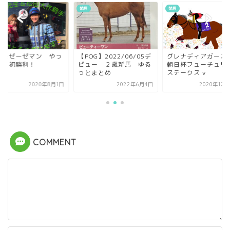
競馬
競馬
マモゼーゼマン やっ
【POG】2022/06/05デ
グレナディアガーズ
ね、初勝利！
ビュー ２歳新馬 ゆる
朝日杯フューチュリ
っとまとめ
ステークス v
2020年8月1日
2022年6月4日
2020年12
COMMENT