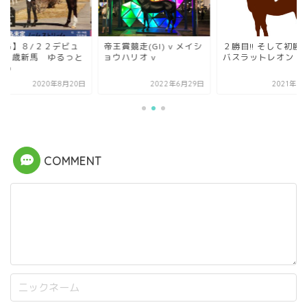
賞競走(GI) v メイシ
２勝目!! そして初勝利!!
【POG】８/２２デ
ウハリオ v
バスラットレオン
ー ２歳新馬 ゆる
まとめ
2022年6月29日
2021年3月16日
2020年8月
COMMENT