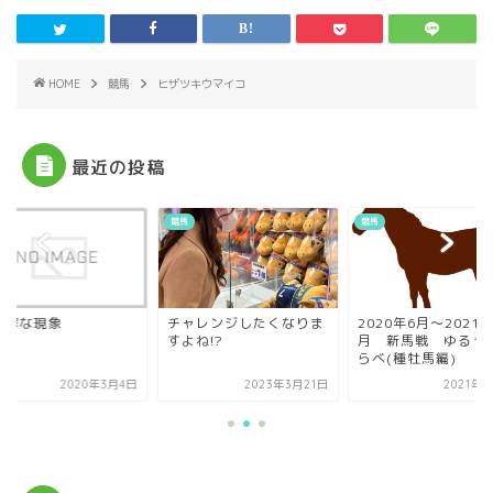
HOME
競馬
ヒザツキウマイコ
最近の投稿
競馬
競馬
可解な現象
チャレンジしたくなりま
2020年6月〜2021年
すよね!?
月 新馬戦 ゆるっ
らべ(種牡馬編)
2020年3月4日
2023年3月21日
2021年