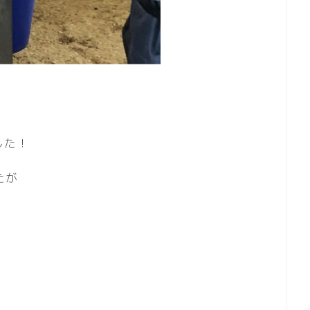
した！
たが
。