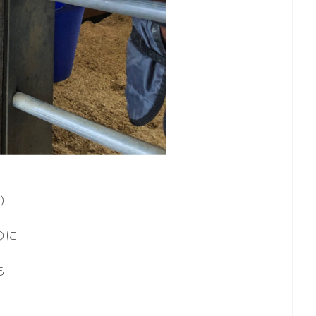
)
のに
も