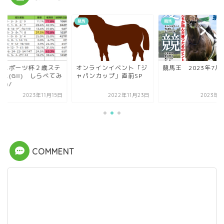
競馬
競馬
京スポーツ杯２歳ステ
オンラインイベント「ジ
競馬王 2023年7月
ス(GII) しらべてみ
ャパンカップ」直前SP
^^)/
2023年11月15日
2022年11月23日
2023年6
COMMENT