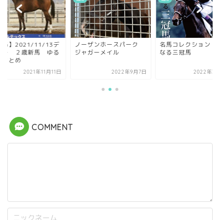
OG】2021/11/13デ
ノーザンホースパーク
名馬コレクション 
ュー ２歳新馬 ゆる
ジャガーメイル
なる三冠馬
とまとめ
2021年11月11日
2022年9月7日
2022年3月
COMMENT