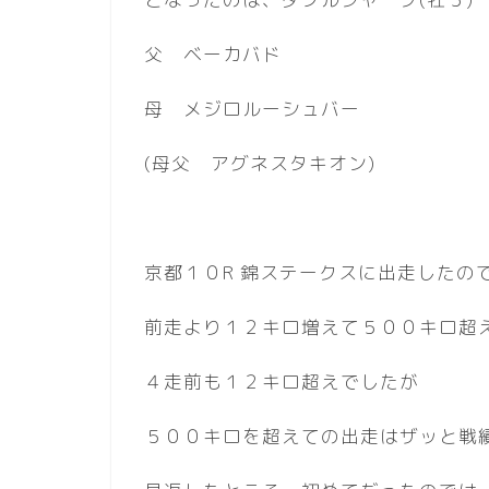
父 ベーカバド
母 メジロルーシュバー
(母父 アグネスタキオン)
京都１０R 錦ステークスに出走したの
前走より１２キロ増えて５００キロ超
４走前も１２キロ超えでしたが
５００キロを超えての出走はザッと戦