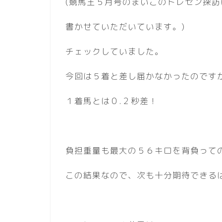
(競馬王５月号のまいこのトレセン探訪
書かせていただいています。)
チェックしていました。
今回は５着と差し届かなかったのです
１着馬とは０.２秒差！
負担重量も最大の５６キロを背負って
この結果なので、次も十分期待できる