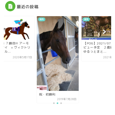
最近の投稿
競馬
競馬
GI ７勝目!!! アーモ
【POG】2021/07/
ドアイ v ヴィクトリ
ビュー予定 ２歳
イル...
ゆるっとまと...
2020年5月17日
2021年7
祝・初勝利
2019年7月28日