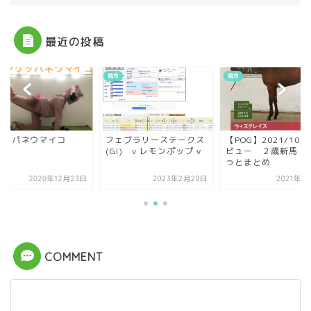
最近の投稿
競馬
競馬
リッパネウマイコ
フェブラリーステークス
【POG】2021/10/
(GI) v レモンポップ v
ビュー ２歳新馬 
っとまとめ
2020年12月23日
2023年2月20日
2021年1
COMMENT