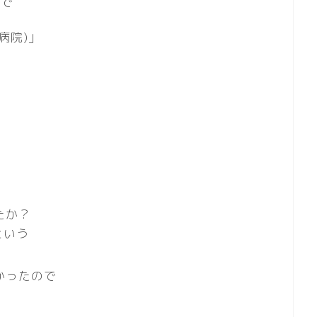
ので
病院)」
。
たか？
という
かったので