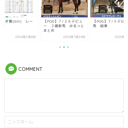
らぎ賞(GIII) レー
【POG】７/２６デビュ
【POG】７/５デビ
結果
ー ２歳新馬 ゆるっと
馬 結果
まとめ
2024年2月4日
2020年7月24日
2020年7
COMMENT