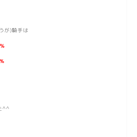
ゆうが)騎手は
0％
0%
^^