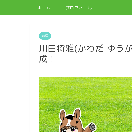
ホーム
プロフィール
競馬
川田将雅(かわだ ゆうが)
成！