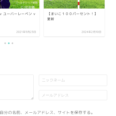
v ユーバーレーベン v
【まいこ１００パーセント！】
競
更新
募
2021年5月23日
2024年2月10日
自分の名前、メールアドレス、サイトを保存する。