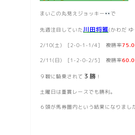
まいこの丸見えジョッキー
で
川田将雅
先週注目していた
(かわだ 
2/10(土) [2-0-1-1/4] 複勝率
75.
2/11(日) [1-2-0-2/5] 複勝率
60.
３勝
９鞍に騎乗されて
！
土曜日は重賞レースでも勝利。
６頭が馬券圏内という結果になりました