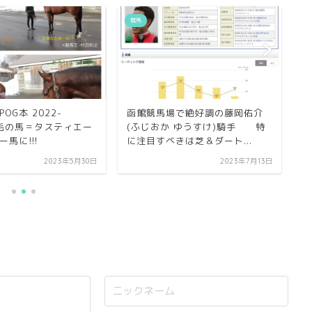
競馬
競
OG本 2022-
函館競馬場で絶好調の藤岡佑介
良
 毛の馬＝タスティエー
(ふじおか ゆうすけ)騎手 特
馬に!!!
に注目すべきは芝＆ダート...
2023年5月30日
2023年7月13日