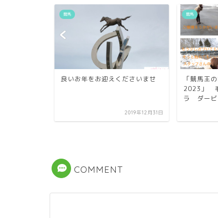
競馬
競馬
の藤岡佑介
良いお年をお迎えくださいませ
「競馬王のP
け)騎手 特
2023」
ート...
ラ ダービー
2023年7月13日
2019年12月31日
COMMENT