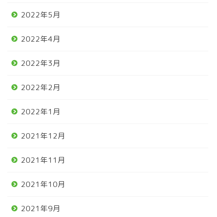
2022年5月
2022年4月
2022年3月
2022年2月
2022年1月
2021年12月
2021年11月
2021年10月
2021年9月