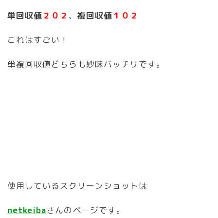
単回収値
２０２
、
複回収値
１０２
これはすごい！
単複回収値どちらも妙味バッチリです。
使用しているスクリーンショットは
netkeiba
さんのページです。