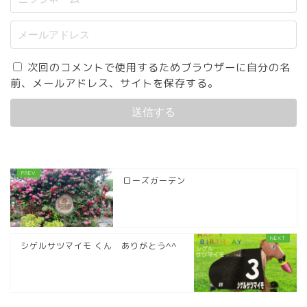
次回のコメントで使用するためブラウザーに自分の名
前、メールアドレス、サイトを保存する。
ローズガーデン
シゲルサツマイモ くん ありがとう^^