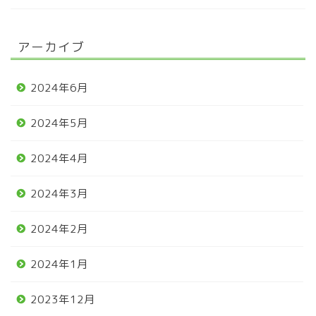
アーカイブ
2024年6月
2024年5月
2024年4月
2024年3月
2024年2月
2024年1月
2023年12月