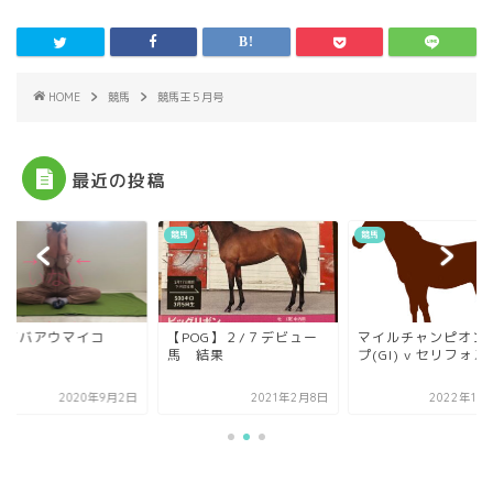
HOME
競馬
競馬王５月号
最近の投稿
競馬
競馬
ナイバアウマイコ
【POG】２/７デビュー
マイルチャンピオン
馬 結果
プ(GI) v セリフォス 
2020年9月2日
2021年2月8日
2022年11