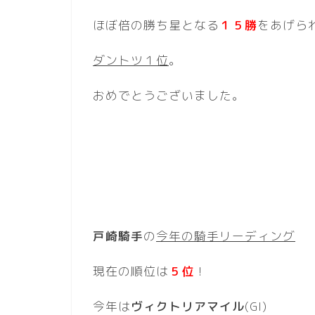
ほぼ倍の勝ち星となる
１５勝
をあげら
ダントツ１位
。
おめでとうございました。
戸崎騎手
の
今年の騎手リーディング
現在の順位は
５位
！
今年は
ヴィクトリアマイル
(GI)