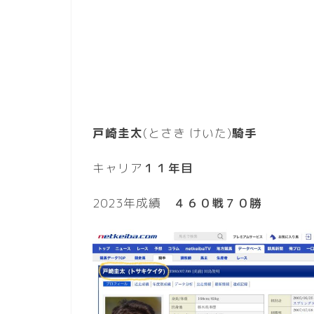
戸崎圭太
(とさき けいた)
騎手
キャリア
１１年目
2023年成績
４６０戦７０勝