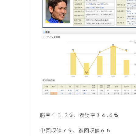
勝率１５.２%、複勝率
３４.６%
単回収値
７９
、複回収値
６６