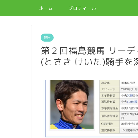
ホーム
プロフィール
競馬
第２回福島競馬 リー
(とさき けいた)騎手