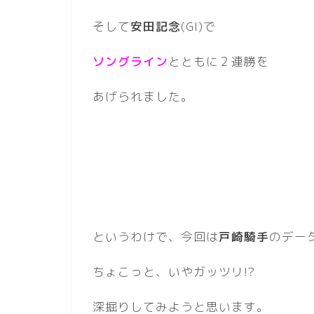
そして
安田記念
(GI)で
ソングライン
とともに２連勝を
あげられました。
というわけで、今回は
戸崎騎手
のデー
ちょこっと、いやガッツリ!?
深掘りしてみようと思います。