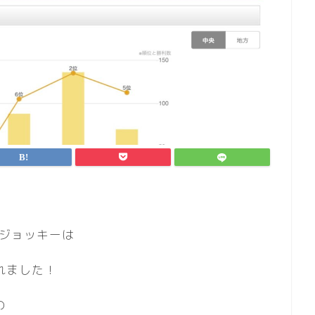
グジョッキーは
れました！
の