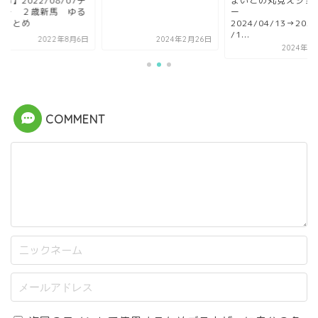
OG】2022/08/07デ
まいこの丸見えジョ
ュー ２歳新馬 ゆる
ー
とまとめ
2024/04/13→2024
/1...
2022年8月6日
2024年2月26日
2024年4
COMMENT