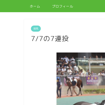
ホーム
プロフィール
競馬
7/7の7連投