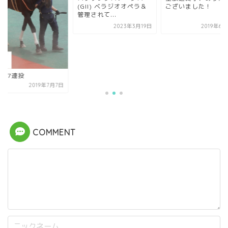
(GII) ベラジオオペラ＆
ございました！
管理されて...
2023年3月19日
2019年6
7の7連投
2019年7月7日
COMMENT