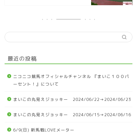
最近の投稿
ニコニコ競馬オフィシャルチャンネル 『まいこ１００パ
ーセント！』について
まいこの丸見えジョッキー 2024/06/22→2024/06/23
まいこの丸見えジョッキー 2024/06/15→2024/06/16
6/9(日) 新馬戦LOVEメーター