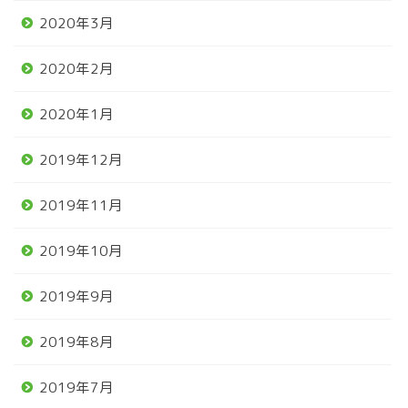
2020年3月
2020年2月
2020年1月
2019年12月
2019年11月
2019年10月
2019年9月
2019年8月
2019年7月