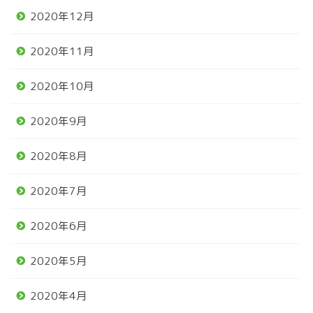
2020年12月
2020年11月
2020年10月
2020年9月
2020年8月
2020年7月
2020年6月
2020年5月
2020年4月