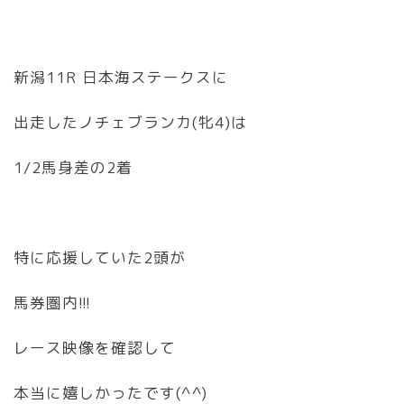
新潟11R 日本海ステークスに
出走したノチェブランカ(牝4)は
1/2馬身差の2着
特に応援していた2頭が
馬券圏内!!!
レース映像を確認して
本当に嬉しかったです(^^)