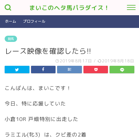
まいこのヘタ馬パラダイス！
ホーム
プロフィール
競馬
レース映像を確認したら!!
2019年8月17日
/
2019年8月18日
こんばんは、まいこです！
今日、特に応援していた
小倉10R 戸畑特別に出走した
ラミエル(牝3) は、クビ差の2着