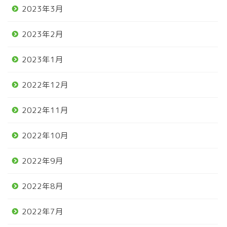
2023年3月
2023年2月
2023年1月
2022年12月
2022年11月
2022年10月
2022年9月
2022年8月
2022年7月