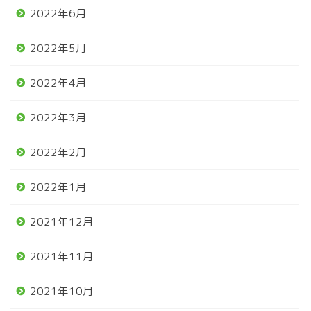
2022年6月
2022年5月
2022年4月
2022年3月
2022年2月
2022年1月
2021年12月
2021年11月
2021年10月