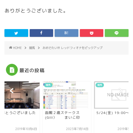
ありがとうございました。
HOME
競馬
おめでたい!!!! レッドフィオナをピックアップ
最近の投稿
競馬
競馬
りがとうございました
函館２歳ステークス
5/24(金) 19:00〜
)
(GIII） まいこ印
2019年10月6日
2023年7月14日
2019年5