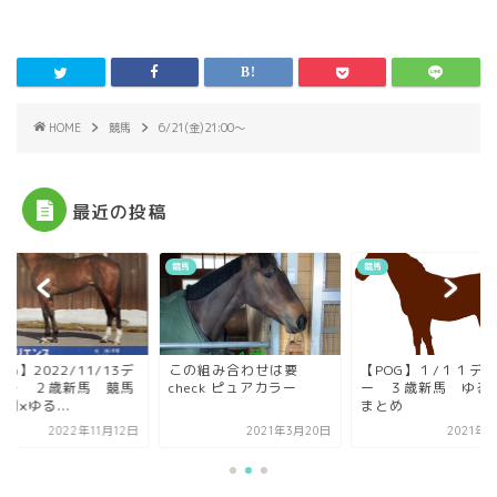
HOME
競馬
6/21(金)21:00〜
最近の投稿
競馬
競馬
OG】2022/11/13デ
この組み合わせは要
【POG】１/１１デ
ュー ２歳新馬 競馬
check ピュアカラー
ー ３歳新馬 ゆる
聞×ゆる...
まとめ
2022年11月12日
2021年3月20日
2021年