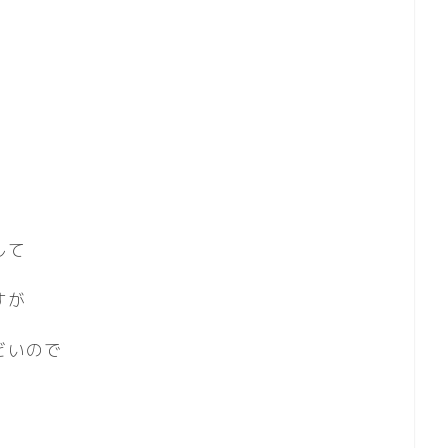
して
すが
どいので