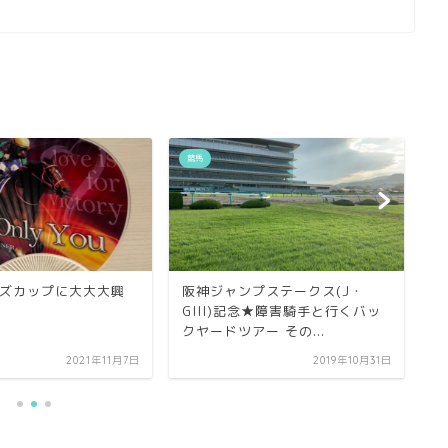
競馬
競
ズカップに大大大興
阪神ジャンプステークス(J・
メ
GIII)記念★障害騎手と行くバッ
写
クヤードツアー その...
2021年11月7日
2019年10月31日