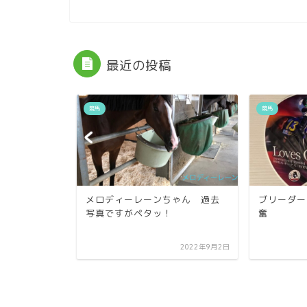
最近の投稿
競馬
競馬
クス(J・
メロディーレーンちゃん 過去
ブリーダー
騎手と行くバッ
写真ですがペタッ！
奮
..
2019年10月31日
2022年9月2日