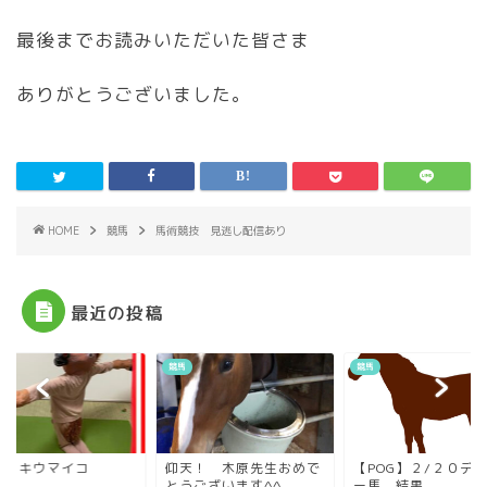
最後までお読みいただいた皆さま
ありがとうございました。
HOME
競馬
馬術競技 見逃し配信あり
最近の投稿
競馬
競馬
コウキウマイコ
仰天！ 木原先生おめで
【POG】２/２０デ
とうございます^^
ー馬 結果