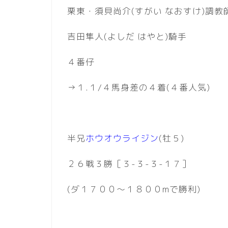
栗東・須貝尚介(すがい なおすけ)調教
吉田隼人(よしだ はやと)騎手
４番仔
→１.１/４馬身差の４着(４番人気)
半兄
ホウオウライジン
(牡５)
２６戦３勝［３-３-３-１７］
(ダ１７００〜１８００mで勝利)