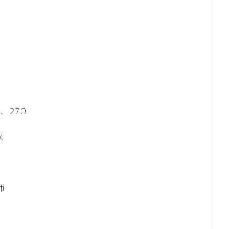
5、270
ス
師