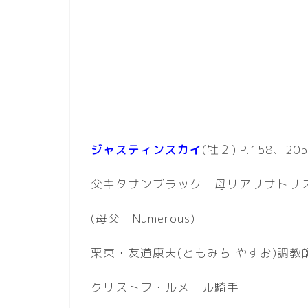
ジャスティンスカイ
(牡２) P.158、20
父キタサンブラック 母リアリサトリ
(母父 Numerous)
栗東・友道康夫(ともみち やすお)調教
クリストフ・ルメール騎手