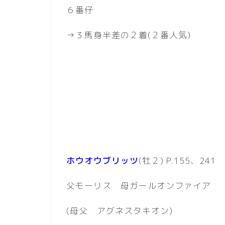
６番仔
→３馬身半差の２着(２番人気)
ホウオウブリッツ
(牡２) P.155、241
父モーリス 母ガールオンファイア
(母父 アグネスタキオン)