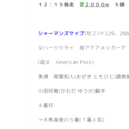
１２：１５発走
芝
２０００m
５頭
シャーマンズケイブ
(牡２) P.229、266
父ハーツクライ 母アナアメリカーナ
(母父 American Post)
美浦・尾関知人(おぜき ともひと)調教
川田将雅(かわだ ゆうが)騎手
４番仔
→８馬身差の５着(１番人気)