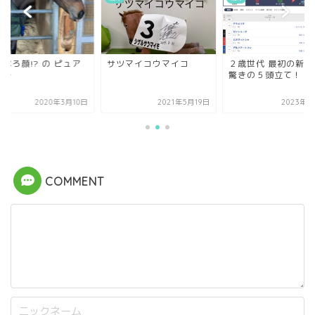
ぺろ顔!? の ピュア
サツマイコウマイコ
２歳世代 最初の新馬
ラー
驚きの５頭立て！
2020年3月10日
2021年5月19日
2023年6
COMMENT