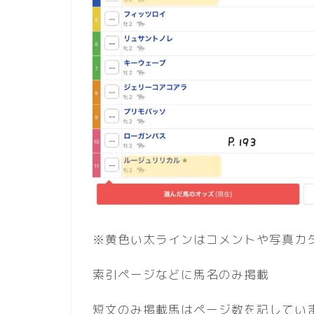
※黄色い太ラインはコメントや写真カ
索引ページなどに馬名のみ掲載
短文のみ掲載馬はページ数を記してい