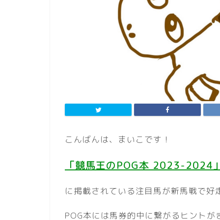
こんばんは、まいこです！
「競馬王のPOG本 2023-2024
に掲載されている注目馬が新馬戦で好
POG本には馬券的中に繋がるヒントが