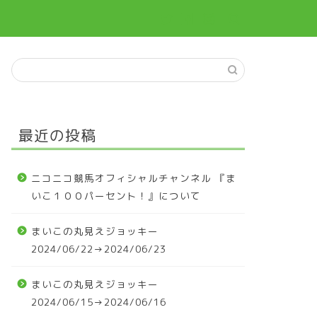
最近の投稿
ニコニコ競馬オフィシャルチャンネル 『ま
いこ１００パーセント！』について
まいこの丸見えジョッキー
2024/06/22→2024/06/23
まいこの丸見えジョッキー
2024/06/15→2024/06/16