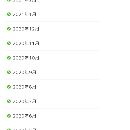
2021年1月
2020年12月
2020年11月
2020年10月
2020年9月
2020年8月
2020年7月
2020年6月