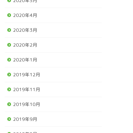
2020年5月
2020年4月
2020年3月
2020年2月
2020年1月
2019年12月
2019年11月
2019年10月
2019年9月