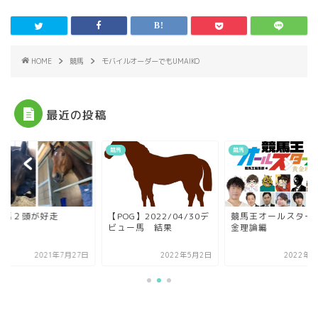
HOME
競馬
モバイルオーダーでもUMAIKO
最近の投稿
競馬
競馬
縁馬２頭が好走
【POG】2022/04/30デ
競馬王オールスターズ
ビュー馬 結果
金理論編
2021年7月27日
2022年5月2日
2022年8