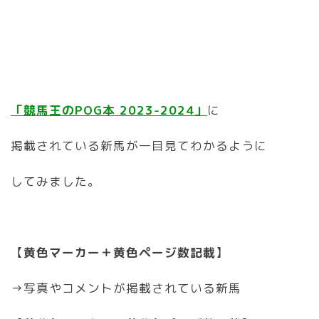
「競馬王のPOG本 2023-2024」
に
掲載されている新馬が一目見てわかるように
してみました。
【
黄色マーカー＋黄色ページ数記載
】
→写真やコメントが掲載されている新馬