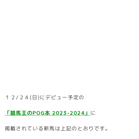
１２/２４(日)にデビュー予定の
「競馬王のPOG本 2023-2024」
に
掲載されている新馬は上記のとおりです。