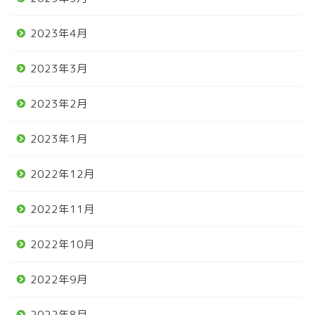
2023年4月
2023年3月
2023年2月
2023年1月
2022年12月
2022年11月
2022年10月
2022年9月
2022年8月