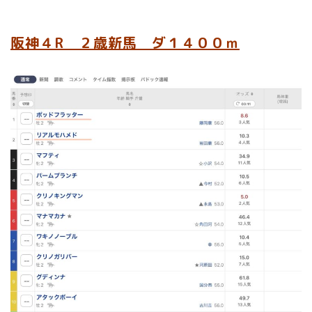
阪神４R ２歳新馬 ダ１４００ｍ