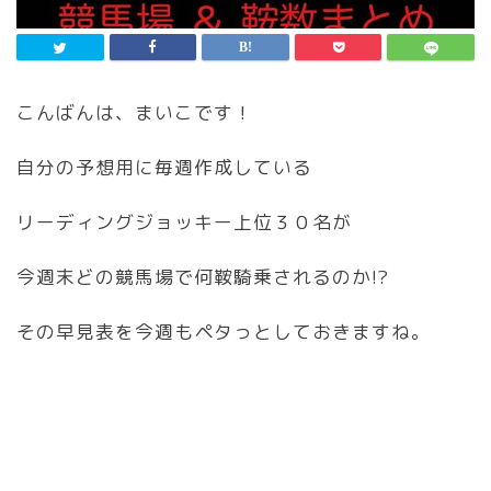
こんばんは、まいこです！
自分の予想用に毎週作成している
リーディングジョッキー上位３０名が
今週末どの競馬場で何鞍騎乗されるのか!?
その早見表を今週もペタっとしておきますね。