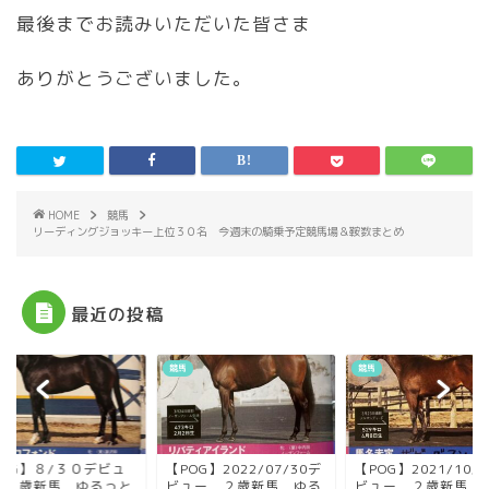
最後までお読みいただいた皆さま
ありがとうございました。
HOME
競馬
リーディングジョッキー上位３０名 今週末の騎乗予定競馬場＆鞍数まとめ
最近の投稿
競馬
競馬
POG】８/３０デビュ
【POG】2022/07/30デ
【POG】2021/10/
 ２歳新馬 ゆるっと
ビュー ２歳新馬 ゆる
ビュー ２歳新馬 