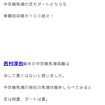
中京競馬場の芝もダートどちらも
単勝回収値が１００超え！
西村淳也
騎手の中京競馬場成績は
決して悪くはないと感じました。
中京競馬場の現在の馬場状態をしらべてみると
芝は稍重、ダートは重。