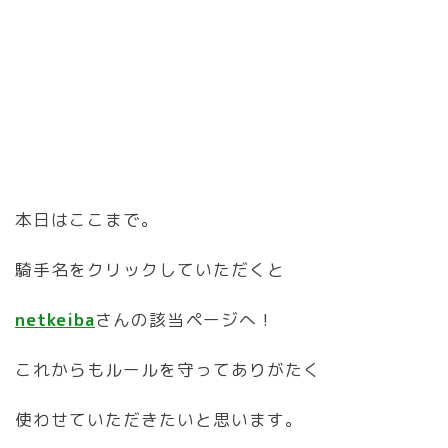
本日はここまで。
騎手名をクリックしていただくと
netkeiba
さんの該当ページへ！
これからもルールを守ってありがたく
使わせていただきたいと思います。