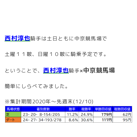
西村淳也
騎手は土日ともに中京競馬場で
土曜１１鞍、日曜１０鞍に騎乗予定です。
西村淳也
中京競馬場
ということで、
騎手
×
簡単にしらべてみました。
※集計期間2020年～先週末(12/10)