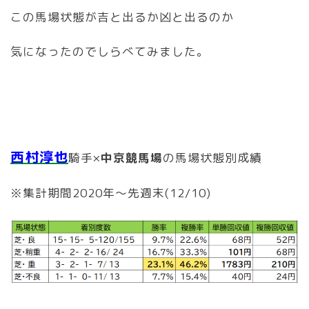
この馬場状態が吉と出るか凶と出るのか
気になったのでしらべてみました。
西村淳也
騎手×
中京競馬場
の馬場状態別成績
※集計期間2020年～先週末(12/10)