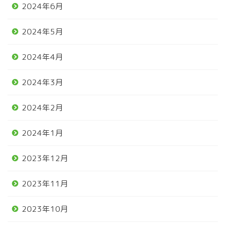
2024年6月
2024年5月
2024年4月
2024年3月
2024年2月
2024年1月
2023年12月
2023年11月
2023年10月