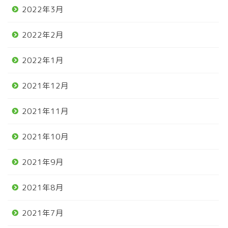
2022年3月
2022年2月
2022年1月
2021年12月
2021年11月
2021年10月
2021年9月
2021年8月
2021年7月