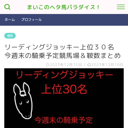
まいこのヘタ馬パラダイス！
ホーム
プロフィール
競馬
リーディングジョッキー上位３０名
今週末の騎乗予定競馬場＆鞍数まとめ
2023年12月15日
/
2023年12月16日