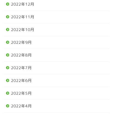
2022年12月
2022年11月
2022年10月
2022年9月
2022年8月
2022年7月
2022年6月
2022年5月
2022年4月