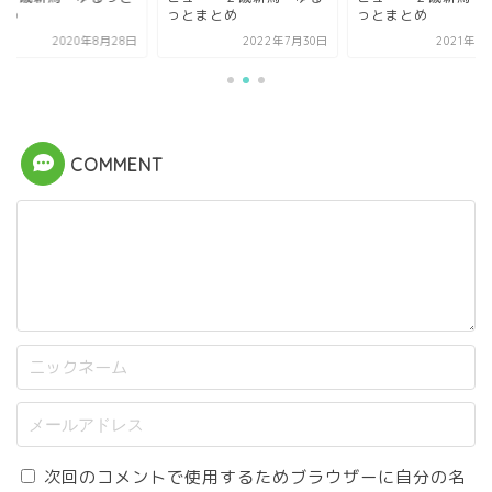
とめ
っとまとめ
っとまとめ
2020年8月28日
2022年7月30日
2021年1
COMMENT
次回のコメントで使用するためブラウザーに自分の名