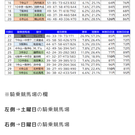
※騎乗競馬場の欄
左側
→
土曜日
の騎乗競馬場
右側
→
日曜日
の騎乗競馬場