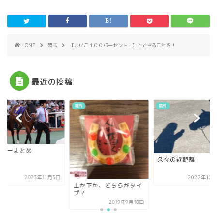
HOME
競馬
【まいこ１００パーセント！】でできることを！
最近の投稿
競馬
競馬
BCデーまとめ
久々の近距離
2023年11月3日
2022年10
上か下か、どちらがタイ
プ？
2019年9月18日