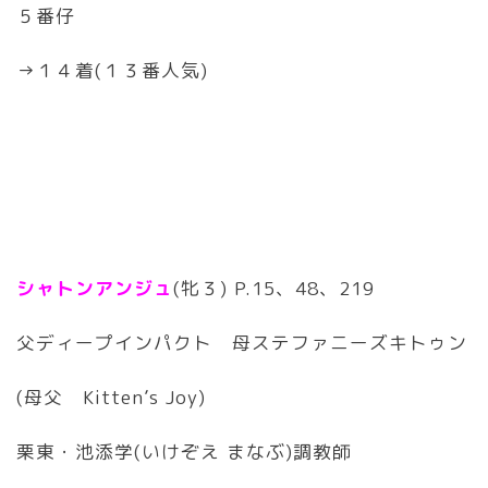
５番仔
→１４着(１３番人気)
シャトンアンジュ
(牝３) P.15、48、219
父ディープインパクト 母ステファニーズキトゥン
(母父 Kitten’s Joy)
栗東・池添学(いけぞえ まなぶ)調教師