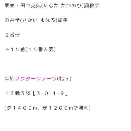
栗東・田中克典(たなか かつのり)調教師
酒井学(さかい まなぶ)騎手
２番仔
→１５着(１５番人気)
半姉
ノクターンノーツ
(牝５)
１３戦３勝［３-０-１-９］
(ダ１４００m、芝１２００mで勝利)