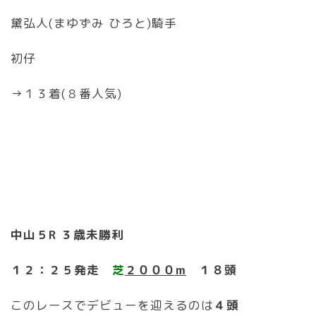
黛弘人(まゆずみ ひろと)騎手
初仔
→１３着(８番人気)
中山５R ３歳未勝利
１２：２５発走
芝
２０００m
１８頭
このレースでデビューを迎えるのは
４頭