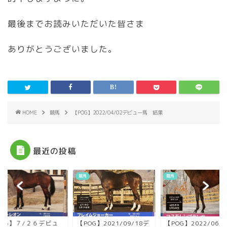
最後までお読みいただいた皆さま
ありがとうございました。
HOME
競馬
【POG】2022/04/02デビュー馬 結果
最近の投稿
競馬
競馬
POG】７/２６デビュ
【POG】2021/09/18デ
【POG】2022/06/