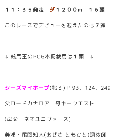
１１：３５発走
ダ
１２００m
１６頭
このレースでデビューを迎えたのは
７頭
↓ 競馬王のPOG本掲載馬は
１
頭 ↓
シーズマイホープ
(牝３) P.93、124、249
父ロードカナロア 母キーウエスト
(母父 ネオユニヴァース)
美浦・尾関知人(おぜき ともひと)調教師