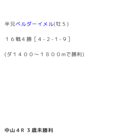
半兄
ベルダーイメル
(牡５)
１６戦４勝［４-２-１-９］
(ダ１４００〜１８００mで勝利)
中山４R ３歳未勝利