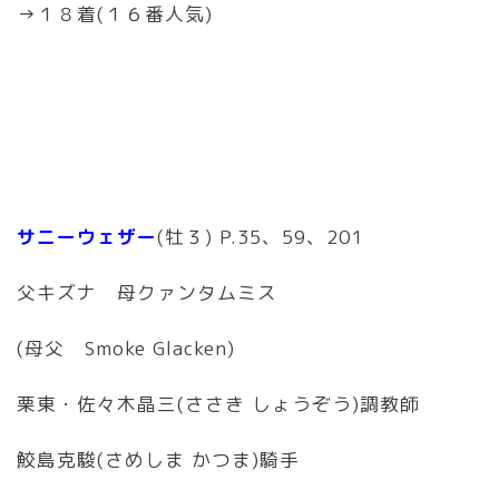
→１８着(１６番人気)
サニーウェザー
(牡３) P.35、59、201
父キズナ 母クァンタムミス
(母父 Smoke Glacken)
栗東・佐々木晶三(ささき しょうぞう)調教師
鮫島克駿(さめしま かつま)騎手