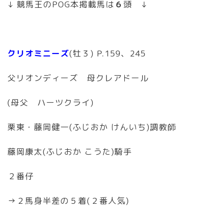
↓ 競馬王のPOG本掲載馬は
６
頭 ↓
クリオミニーズ
(牡３) P.159、245
父リオンディーズ 母クレアドール
(母父 ハーツクライ)
栗東・藤岡健一(ふじおか けんいち)調教師
藤岡康太(ふじおか こうた)騎手
２番仔
→２馬身半差の５着(２番人気)