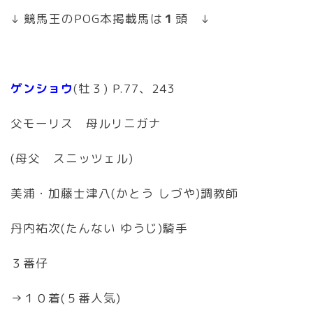
↓ 競馬王のPOG本掲載馬は
１
頭 ↓
ゲンショウ
(牡３) P.77、243
父モーリス 母ルリニガナ
(母父 スニッツェル)
美浦・加藤士津八(かとう しづや)調教師
丹内祐次(たんない ゆうじ)騎手
３番仔
→１０着(５番人気)