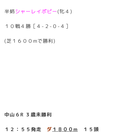
半姉
シャーレイポピー
(牝４)
１０戦４勝［４-２-０-４］
(芝１６００mで勝利)
中山６R ３歳未勝利
１２：５５発走
ダ
１８００m
１５頭