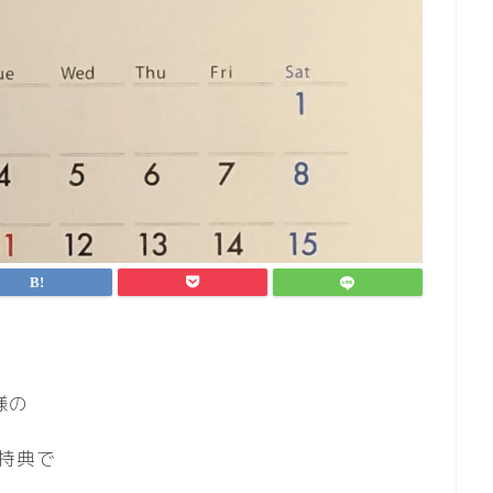
様の
特典で